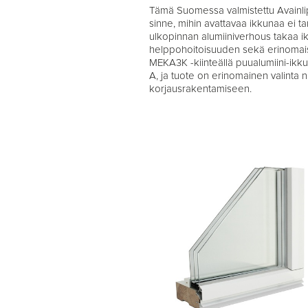
Tämä Suomessa valmistettu Avainli
sinne, mihin avattavaa ikkunaa ei tar
ulkopinnan alumiiniverhous takaa i
helppohoitoisuuden sekä erinomai
MEKA3K -kiinteällä puualumiini-ikku
A, ja tuote on erinomainen valinta ni
korjausrakentamiseen.