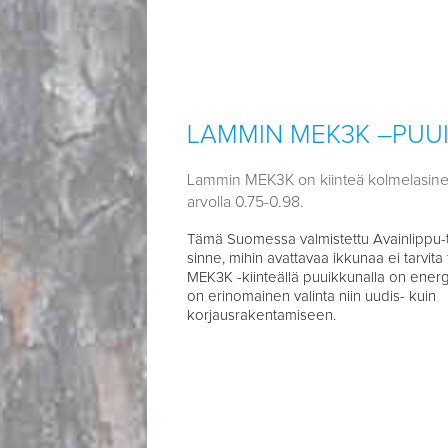
LAMMIN MEK3K –PUU
Lammin MEK3K on kiinteä kolmelasine
arvolla 0.75-0.98.
Tämä Suomessa valmistettu Avainlippu-t
sinne, mihin avattavaa ikkunaa ei tarvita
MEK3K -kiinteällä puuikkunalla on energi
on erinomainen valinta niin uudis- kuin
korjausrakentamiseen.