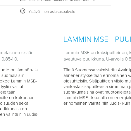
Maksa verkkopankissa tai luottokortilla
Ystävällinen asiakaspalvelu
LAMMIN MSE –PUU
melasinen sisään
Lammin MSE on kaksipuitteinen, k
 0.85-1.0.
avautuva puuikkuna, U-arvolla 0.8-
tuote on lämmön- ja
Tämä Suomessa valmistettu Avainli
 suomalaisiin
ääneneristykseltään erinomainen va
o tekee Lammin MSE-
olosuhteisiin. Sisäpuitteen viisto
yliin valitut
vankasta sisäpuitteesta siromman ja t
eleltään
suorakulmaisina ovat muotokieleltä
opuite on kokonaan
Lammin MSE -ikkunalla on energialu
itoisuuden sekä
erinomainen valinta niin uudis- kui
 -ikkunalla on
n valinta niin uudis-