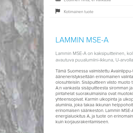
Edullinen hinta, ei välikäsiä
Kotimainen tuote
LAMMIN MSE-A
Lammin MSE-A on kaksipuitteinen, kol
avautuva puualumiini-ikkuna, U-arvolla
Tämä Suomessa valmistettu Avainlippu-
ääneneristykseltään erinomainen valinta
olosuhteisiin. Sisäpuitteen viisto muot
A:n vankasta sisäpuitteesta siromman ja ty
pintahelat suorakulmaisina ovat muotoki
yhteensopivat. Karmin ulkopinta ja ulk
alumiinia, joka takaa ikkunan helppoho
erinomaisen säänkeston. Lammin MSE-A
energialuokitus A, ja tuote on erinomaine
kuin korjausrakentamiseen.