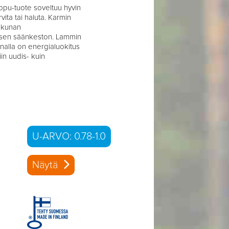
ppu-tuote soveltuu hyvin
vita tai haluta. Karmin
kkunan
sen säänkeston. Lammin
nalla on energialuokitus
in uudis- kuin
U-ARVO: 0.78-1.0
Näytä