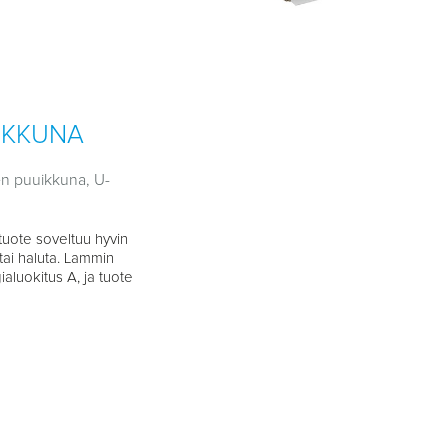
IKKUNA
n puuikkuna, U-
uote soveltuu hyvin
 tai haluta. Lammin
aluokitus A, ja tuote