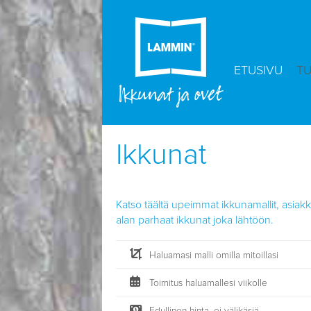
ETUSIVU
T
Ikkunat
Katso täältä upeimmat ikkunamallit, asiakk
alan parhaat ikkunat joka lähtöön.
Haluamasi malli omilla mitoillasi
Toimitus haluamallesi viikolle