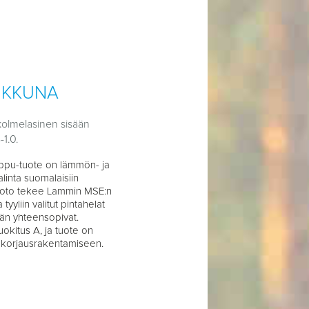
IKKUNA
olmelasinen sisään
1.0.
ppu-tuote on lämmön- ja
linta suomalaisiin
 muoto tekee Lammin MSE:n
yyliin valitut pintahelat
än yhteensopivat.
okitus A, ja tuote on
n korjausrakentamiseen.