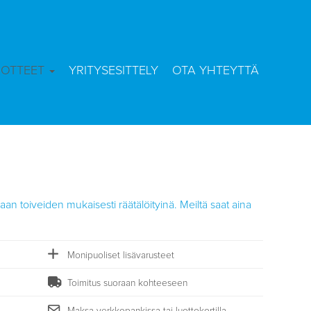
UOTTEET
YRITYSESITTELY
OTA YHTEYTTÄ
aan toiveiden mukaisesti räätälöityinä. Meiltä saat aina
Monipuoliset lisävarusteet
Toimitus suoraan kohteeseen