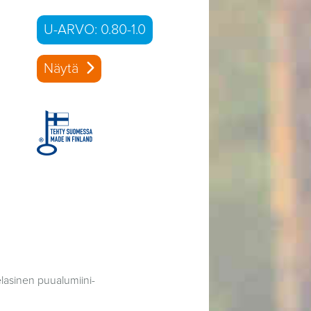
U-ARVO: 0.80-1.0
Näytä
asinen puualumiini-