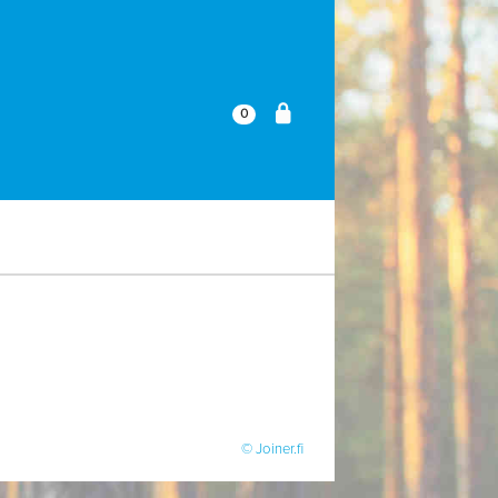
0
© Joiner.fi