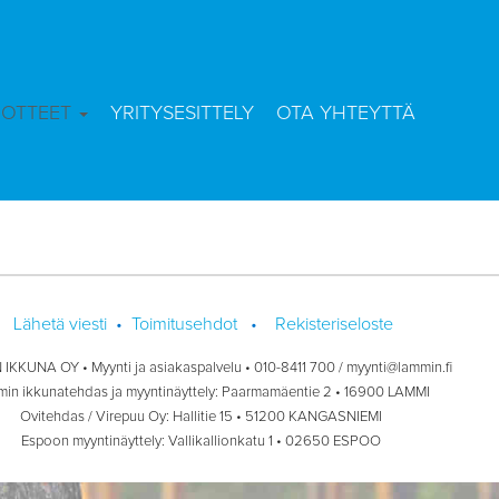
UOTTEET
YRITYSESITTELY
OTA YHTEYTTÄ
Lähetä viesti
•
Toimitusehdot
•
Rekisteriseloste
IKKUNA OY • Myynti ja asiakaspalvelu • 010-8411 700 / myynti@lammin.fi
in ikkunatehdas ja myyntinäyttely: Paarmamäentie 2 • 16900 LAMMI
Ovitehdas / Virepuu Oy: Hallitie 15 • 51200 KANGASNIEMI
Espoon myyntinäyttely: Vallikallionkatu 1 • 02650 ESPOO