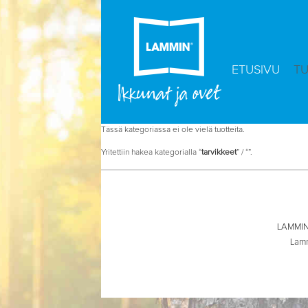
ETUSIVU
T
Tässä kategoriassa ei ole vielä tuotteita.
Yritettiin hakea kategorialla “
tarvikkeet
” / “
”.
LAMMIN 
Lamm