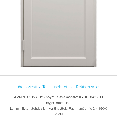
Lähetä viesti
•
Toimitusehdot
•
Rekisteriseloste
LAMMIN IKKUNA OY • Myynti ja asiakaspalvelu • 010-8411 700 /
myynti@lammin.fi
Lammin ikkunatehdas ja myyntinäyttely: Paarmamäentie 2 • 16900
LAMMI