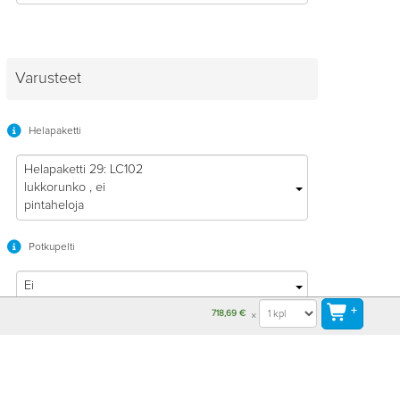
Varusteet
Helapaketti
Helapaketti 29: LC102
lukkorunko , ei
pintaheloja
Potkupelti
Ei
+
718,69 €
Karmireikä
Ei