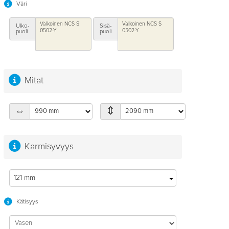
Väri
Valkoinen NCS S
Valkoinen NCS S
Ulko-
Sisä-
0502-Y
0502-Y
puoli
puoli
Mitat
⇕
⇔
Karmisyvyys
121 mm
Kätisyys