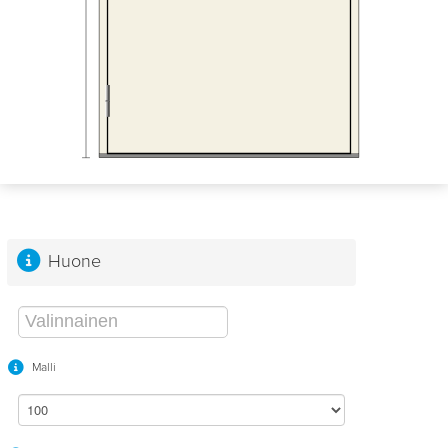
Huone
Malli
100